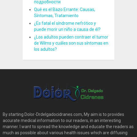
подробности
Qué es el Bazo Errante: Causas,
Síntomas, Tratamiento
¿Es fatal el síndrome nefrótico y
puede morir un niño a causa de él?
¿Los adultos pueden contraer el tumor
de Wilms y cuáles son sus síntomas en
los adultos?
By starting Dolor-Drdelgadocidranes.com, My aim is to provides
accurate medical information to our readers, in an interesting
manner. I want to spread the knowledge and educate the readers as
much as possible about various health issues which are diffusing