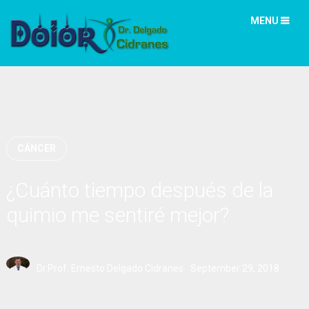
MENU
CÁNCER
¿Cuánto tiempo después de la
quimio me sentiré mejor?
Dr.Prof. Ernesto Delgado Cidranes
September 29, 2018