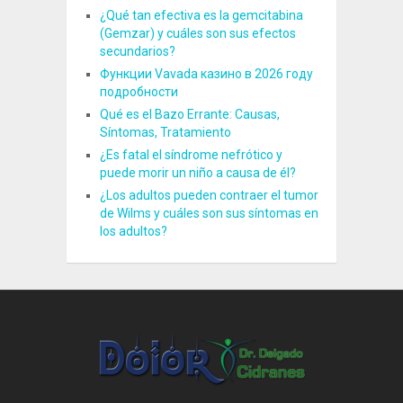
¿Qué tan efectiva es la gemcitabina
(Gemzar) y cuáles son sus efectos
secundarios?
Функции Vavada казино в 2026 году
подробности
Qué es el Bazo Errante: Causas,
Síntomas, Tratamiento
¿Es fatal el síndrome nefrótico y
puede morir un niño a causa de él?
¿Los adultos pueden contraer el tumor
de Wilms y cuáles son sus síntomas en
los adultos?