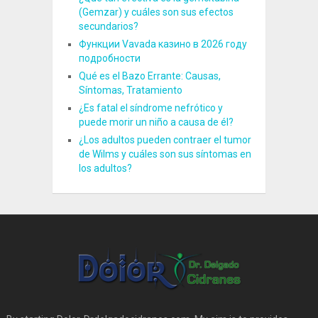
(Gemzar) y cuáles son sus efectos
secundarios?
Функции Vavada казино в 2026 году
подробности
Qué es el Bazo Errante: Causas,
Síntomas, Tratamiento
¿Es fatal el síndrome nefrótico y
puede morir un niño a causa de él?
¿Los adultos pueden contraer el tumor
de Wilms y cuáles son sus síntomas en
los adultos?