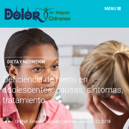
MENU
DIETA Y NUTRICION
Deficiencia de hierro en
adolescentes: causas, síntomas,
tratamiento
Dr.Prof. Ernesto Delgado Cidranes
October 22, 2018