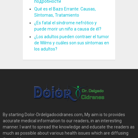
подробности
Qué es el Bazo Errante: Causas,
Síntomas, Tratamiento
¿Es fatal el síndrome nefrótico y
puede morir un niño a causa de él?
¿Los adultos pueden contraer el tumor
de Wilms y cuáles son sus síntomas en
los adultos?
By starting Dolor-Drdelgadocidranes.com, My aim is to provides
accurate medical information to our readers, in an interesting
manner. I want to spread the knowledge and educate the readers as
much as possible about various health issues which are diffusing