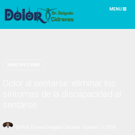
MENU
HEALTHY LIVING
Dolor al sentarse: eliminar los
síntomas de la discapacidad al
sentarse
Dr.Prof. Ernesto Delgado Cidranes
October 11, 2018