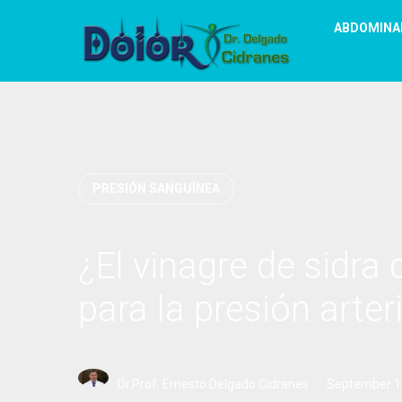
ABDOMINA
PRESIÓN SANGUÍNEA
¿El vinagre de sidr
para la presión arteri
Dr.Prof. Ernesto Delgado Cidranes
September 1