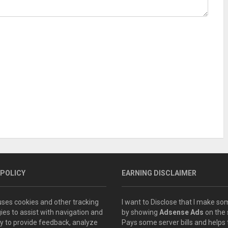
 POLICY
EARNING DISCLAIMER
 uses cookies and other tracking
I want to Disclose that I make 
ies to assist with navigation and
by showing
Adsense Ads
on the s
ity to provide feedback, analyze
Pays some server bills and helps