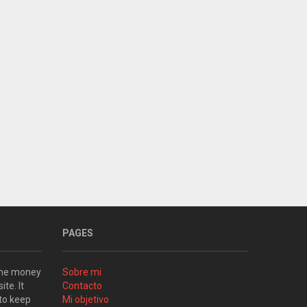
PAGES
some money
Sobre mi
ite. It
Contacto
 to keep
Mi objetivo