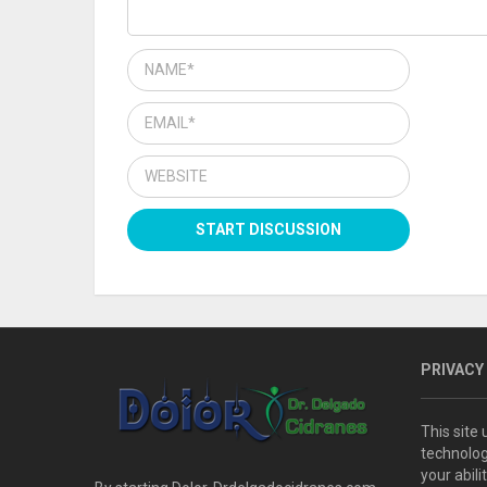
PRIVACY
This site
technolog
your abil