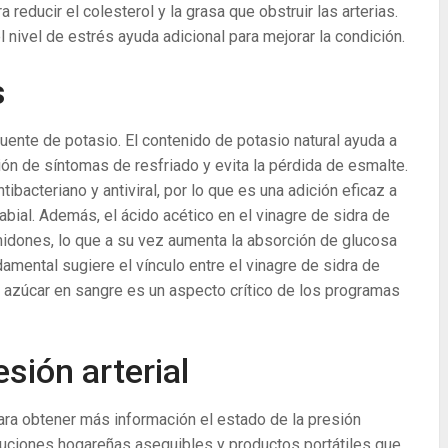
reducir el colesterol y la grasa que obstruir las arterias.
el nivel de estrés ayuda adicional para mejorar la condición.
s
uente de potasio. El contenido de potasio natural ayuda a
ción de síntomas de resfriado y evita la pérdida de esmalte.
ibacteriano y antiviral, por lo que es una adición eficaz a
abial. Además, el ácido acético en el vinagre de sidra de
midones, lo que a su vez aumenta la absorción de glucosa
damental sugiere el vínculo entre el vinagre de sidra de
l azúcar en sangre es un aspecto crítico de los programas
esión arterial
ara obtener más información el estado de la presión
oluciones hogareñas asequibles y productos portátiles que