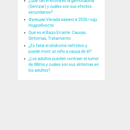
¿Qué tan efectiva es la gemcitabina
(Gemzar) y cuáles son sus efectos
secundarios?
Функции Vavada казино в 2026 году
подробности
Qué es el Bazo Errante: Causas,
Síntomas, Tratamiento
¿Es fatal el síndrome nefrótico y
puede morir un niño a causa de él?
¿Los adultos pueden contraer el tumor
de Wilms y cuáles son sus síntomas en
los adultos?