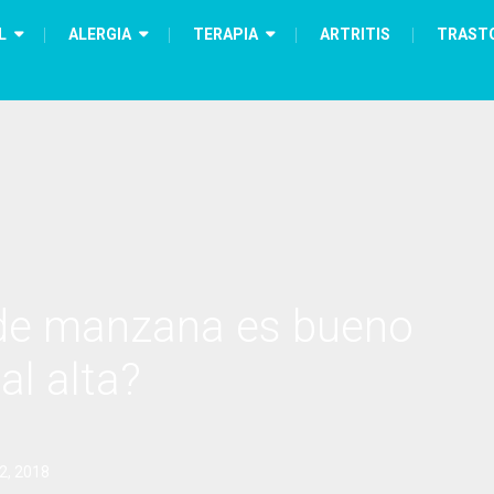
L
ALERGIA
TERAPIA
ARTRITIS
TRAST
a de manzana es bueno
al alta?
2, 2018