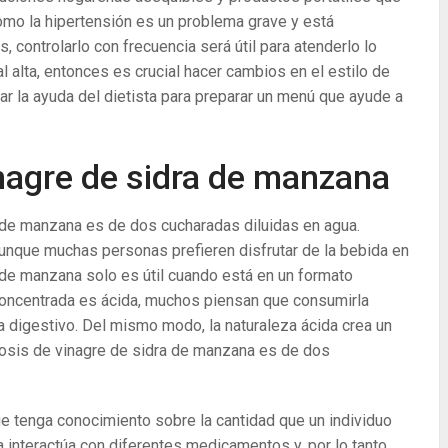
Como la hipertensión es un problema grave y está
controlarlo con frecuencia será útil para atenderlo lo
al alta, entonces es crucial hacer cambios en el estilo de
car la ayuda del dietista para preparar un menú que ayude a
inagre de sidra de manzana
a de manzana es de dos cucharadas diluidas en agua.
unque muchas personas prefieren disfrutar de la bebida en
a de manzana solo es útil cuando está en un formato
oncentrada es ácida, muchos piensan que consumirla
 digestivo. Del mismo modo, la naturaleza ácida crea un
osis de vinagre de sidra de manzana es de dos
que tenga conocimiento sobre la cantidad que un individuo
 interactúa con diferentes medicamentos y, por lo tanto,