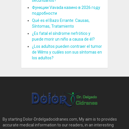
secundarios?
Функции Vavada казино в 2026 году
подробности
Qué es el Bazo Errante: Causas,
Síntomas, Tratamiento
¿Es fatal el síndrome nefrótico y
puede morir un niño a causa de él?
¿Los adultos pueden contraer el tumor
de Wilms y cuáles son sus síntomas en
los adultos?
By starting Dolor-Drdelgadocidranes.com, My aim is to provides
accurate medical information to our readers, in an interesting