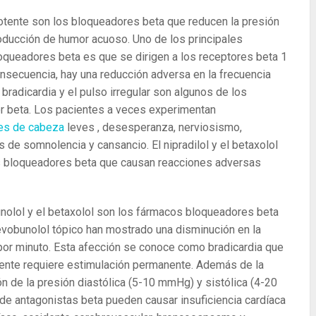
potente son los bloqueadores beta que reducen la presión
roducción de humor acuoso. Uno de los principales
queadores beta es que se dirigen a los receptores beta 1
nsecuencia, hay una reducción adversa en la frecuencia
 bradicardia y el pulso irregular son algunos de los
or beta. Los pacientes a veces experimentan
es de cabeza
leves , desesperanza, nerviosismo,
s de somnolencia y cansancio. El nipradilol y el betaxolol
 bloqueadores beta que causan reacciones adversas
bunolol y el betaxolol son los fármacos bloqueadores beta
evobunolol tópico han mostrado una disminución en la
s por minuto. Esta afección se conoce como bradicardia que
ente requiere estimulación permanente. Además de la
n de la presión diastólica (5-10 mmHg) y sistólica (4-20
e antagonistas beta pueden causar insuficiencia cardíaca