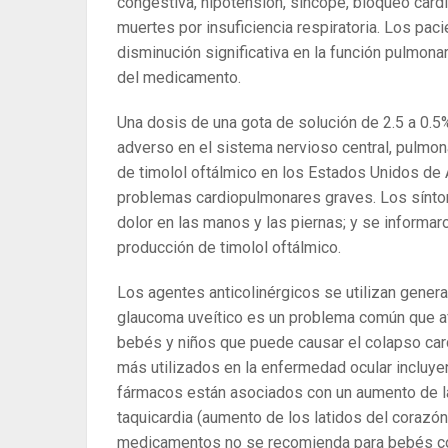
congestiva, hipotensión, síncope, bloqueo car
muertes por insuficiencia respiratoria. Los pac
disminución significativa en la función pulmon
del medicamento.
Una dosis de una gota de solución de 2.5 a 0.5
adverso en el sistema nervioso central, pulmonar
de timolol oftálmico en los Estados Unidos d
problemas cardiopulmonares graves. Los síntomas
dolor en las manos y las piernas; y se informa
producción de timolol oftálmico.
Los agentes anticolinérgicos se utilizan general
glaucoma uveítico es un problema común que af
bebés y niños que puede causar el colapso car
más utilizados en la enfermedad ocular incluyen 
fármacos están asociados con un aumento de la a
taquicardia (aumento de los latidos del corazón 1
medicamentos no se recomienda para bebés co