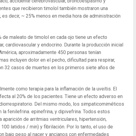
díaco, accidente cerebrovascular, broncoespasmo y
ientes que recibieron timolol también mostraron una
ar, es decir, ~ 25% menos en media hora de administración
% de maleato de timolol en cada ojo tiene un efecto
, cardiovascular y endocrino. Durante la producción inicial
e América, aproximadamente 450 personas tenían
 incluyen dolor en el pecho, dificultad para respirar,
ron 32 casos de muertes en los primeros siete años de
mente como terapia para la inflamación de la uveítis. El
ecta al 20% de los pacientes. Tiene un efecto adverso en
diorrespiratorio. Del mismo modo, los simpaticomiméticos
la fenilefrina. epinefrina, y dipivefrina. Todos estos
parición de arritmias ventriculares, hipertensión,
00 latidos / min) y fibrilación. Por lo tanto, el uso de
n bajo peso al nacer y ancianos con enfermedades