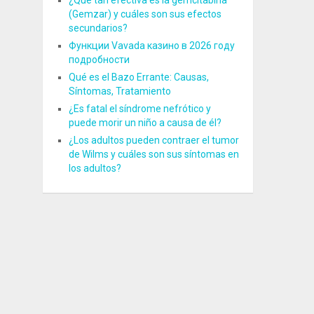
¿Qué tan efectiva es la gemcitabina
(Gemzar) y cuáles son sus efectos
secundarios?
Функции Vavada казино в 2026 году
подробности
Qué es el Bazo Errante: Causas,
Síntomas, Tratamiento
¿Es fatal el síndrome nefrótico y
puede morir un niño a causa de él?
¿Los adultos pueden contraer el tumor
de Wilms y cuáles son sus síntomas en
los adultos?