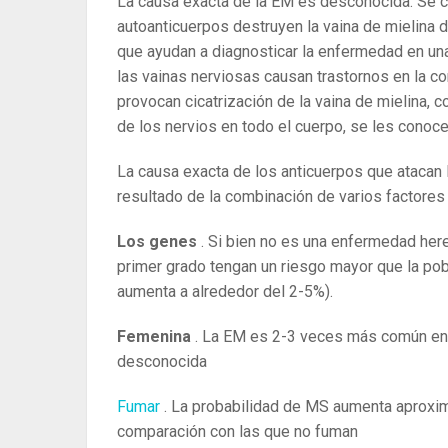
La causa exacta de la EM es desconocida. Se 
autoanticuerpos destruyen la vaina de mielina d
que ayudan a diagnosticar la enfermedad en una
las vainas nerviosas causan trastornos en la c
provocan cicatrización de la vaina de mielina,
de los nervios en todo el cuerpo, se les conoc
La causa exacta de los anticuerpos que atacan
resultado de la combinación de varios factore
Los genes
. Si bien no es una enfermedad here
primer grado tengan un riesgo mayor que la pob
aumenta a alrededor del 2-5%).
Femenina
. La EM es 2-3 veces más común en 
desconocida
Fumar
. La probabilidad de MS aumenta aprox
comparación con las que no fuman