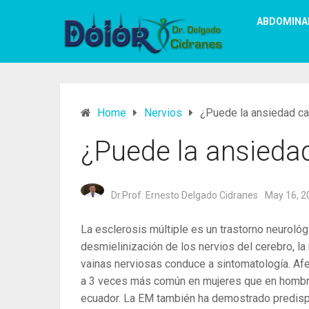
ABDOMINA
Home
Nervios
¿Puede la ansiedad ca
¿Puede la ansieda
Dr.Prof. Ernesto Delgado Cidranes
May 16, 2
La esclerosis múltiple es un trastorno neurológ
desmielinización de los nervios del cerebro, la
vainas nerviosas conduce a sintomatología. Afe
a 3 veces más común en mujeres que en hombre
ecuador. La EM también ha demostrado predisp