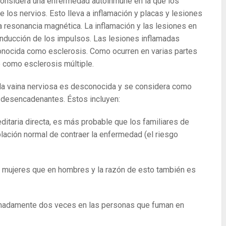
considera una enfermedad autoinmune en la que los
e los nervios. Esto lleva a inflamación y placas y lesiones
 resonancia magnética. La inflamación y las lesiones en
onducción de los impulsos. Las lesiones inflamadas
 conocida como esclerosis. Como ocurren en varias partes
e como esclerosis múltiple.
 la vaina nerviosa es desconocida y se considera como
s desencadenantes. Éstos incluyen:
ditaria directa, es más probable que los familiares de
lación normal de contraer la enfermedad (el riesgo
mujeres que en hombres y la razón de esto también es
imadamente dos veces en las personas que fuman en