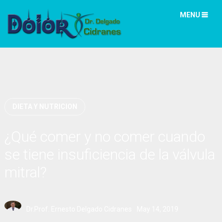
MENU
DIETA Y NUTRICION
¿Qué comer y no comer cuando
se tiene insuficiencia de la válvula
mitral?
Dr.Prof. Ernesto Delgado Cidranes
May 14, 2019