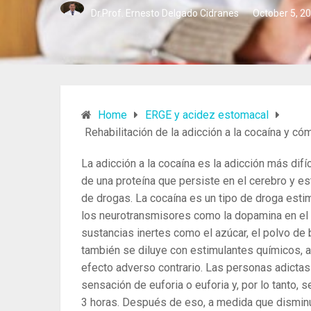
Dr.Prof. Ernesto Delgado Cidranes
October 5, 2
Home
ERGE y acidez estomacal
Rehabilitación de la adicción a la cocaína y c
La adicción a la cocaína es la adicción más dif
de una proteína que persiste en el cerebro y e
de drogas. La cocaína es un tipo de droga esti
los neurotransmisores como la dopamina en el 
sustancias inertes como el azúcar, el polvo de 
también se diluye con estimulantes químicos, 
efecto adverso contrario. Las personas adictas
sensación de euforia o euforia y, por lo tanto,
3 horas. Después de eso, a medida que disminu