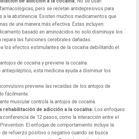
itación de adicción a la cocaína:
No se usan
farmacológicas, pero se recetan antidepresivos para
es a la abstinencia. Existen muchos medicamentos que
omas de una manera más efectiva. Éstas incluyen:
icamento basado en aminoácidos no solo disminuye los
 repara las funciones cerebrales dañadas.
 los efectos estimulantes de la cocaína debilitando el
antojos de cocaína y previene la cocaína.
ntiepiléptico, esta medicina ayuda a disminuir los
convulsivo previene las recaídas de los antojos de
rlo fácilmente.
nte muscular controla la antojos de cocaína.
rehabilitación de adicción a la cocaína:
Los enfoques
 conferencia de 12 pasos, como la interacción entre el
revention. El enfoque de comportamiento incluye la
 de refuerzo positivo o negativo cuando se busca