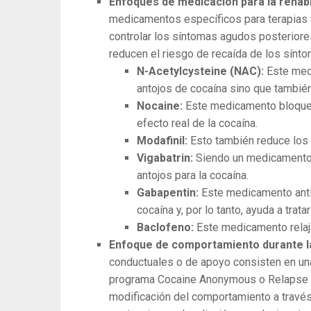
Enfoques de medicación para la rehabil
medicamentos específicos para terapias 
controlar los síntomas agudos posterior
reducen el riesgo de recaída de los sínt
N-Acetylcysteine ​​(NAC):
Este med
antojos de cocaína sino que también
Nocaine:
Este medicamento bloquea
efecto real de la cocaína.
Modafinil:
Esto también reduce los 
Vigabatrin:
Siendo un medicamento a
antojos para la cocaína.
Gabapentin:
Este medicamento anti
cocaína y, por lo tanto, ayuda a trata
Baclofeno:
Este medicamento relaja
Enfoque de comportamiento durante la 
conductuales o de apoyo consisten en una
programa Cocaine Anonymous o Relapse P
modificación del comportamiento a través