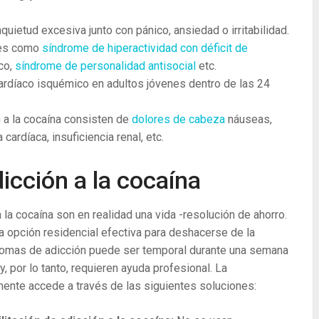
uietud excesiva junto con pánico, ansiedad o irritabilidad.
les como
síndrome de hiperactividad con déficit de
co,
síndrome de personalidad antisocial
etc.
ardíaco isquémico en adultos jóvenes dentro de las 24
n a la cocaína consisten de
dolores de cabeza
náuseas,
a cardíaca, insuficiencia renal, etc.
dicción a la cocaína
 a la cocaína son en realidad una vida -resolución de ahorro.
 la opción residencial efectiva para deshacerse de la
íntomas de adicción puede ser temporal durante una semana
 por lo tanto, requieren ayuda profesional. La
lmente accede a través de las siguientes soluciones: