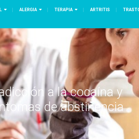
L
ALERGIA
TERAPIA
ARTRITIS
TRAST
adicción a la cocaína y
ntomas de abstinencia