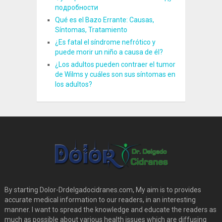
подробности
Qué es el Bazo Errante: Causas,
Síntomas, Tratamiento
¿Es fatal el síndrome nefrótico y
puede morir un niño a causa de él?
¿Los adultos pueden contraer el tumor
de Wilms y cuáles son sus síntomas en
los adultos?
By starting Dolor-Drdelgadocidranes.com, My aim is to provides
accurate medical information to our readers, in an interesting
manner. I want to spread the knowledge and educate the readers as
much as possible about various health issues which are diffusing