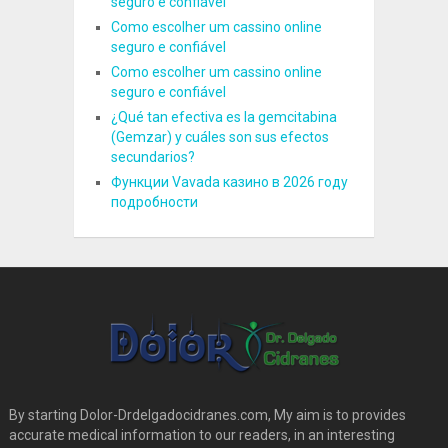
seguro e confiável
Como escolher um cassino online
seguro e confiável
Como escolher um cassino online
seguro e confiável
¿Qué tan efectiva es la gemcitabina
(Gemzar) y cuáles son sus efectos
secundarios?
Функции Vavada казино в 2026 году
подробности
By starting Dolor-Drdelgadocidranes.com, My aim is to provides
accurate medical information to our readers, in an interesting