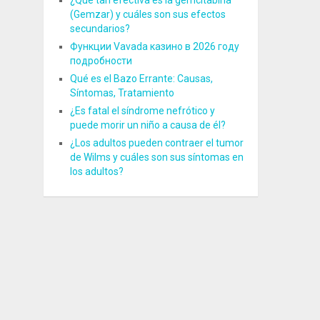
¿Qué tan efectiva es la gemcitabina
(Gemzar) y cuáles son sus efectos
secundarios?
Функции Vavada казино в 2026 году
подробности
Qué es el Bazo Errante: Causas,
Síntomas, Tratamiento
¿Es fatal el síndrome nefrótico y
puede morir un niño a causa de él?
¿Los adultos pueden contraer el tumor
de Wilms y cuáles son sus síntomas en
los adultos?