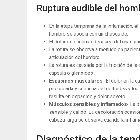
Ruptura audible del hom
En la etapa temprana de la inflamación, el
hombro se asocia con un chasquido.
El dolor es continuo después del chasquid
La rotura se observa a menudo en pacie
articulación del hombro.
La rotura es causada por la fricción de la
cápsula o glenoides .
Espasmos musculares-
El dolor en la 
prolongada y continua del deltoides y lo
resulta en espasmo y dolor severo.
Músculos sensibles y inflamados-
La p
sensible y cálido. La decoloración ocasion
cabeza larga se observa cuando la inflam
Diagnóstico de la tend