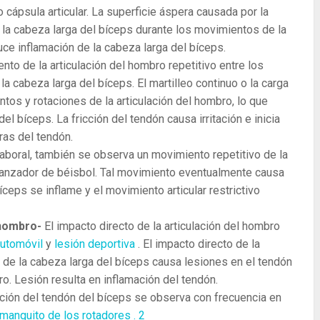
o cápsula articular. La superficie áspera causada por la
ta la cabeza larga del bíceps durante los movimientos de la
uce inflamación de la cabeza larga del bíceps.
nto de la articulación del hombro repetitivo entre los
a cabeza larga del bíceps. El martilleo continuo o la carga
tos y rotaciones de la articulación del hombro, lo que
l bíceps. La fricción del tendón causa irritación e inicia
bras del tendón.
 laboral, también se observa un movimiento repetitivo de la
l lanzador de béisbol. Tal movimiento eventualmente causa
ceps se inflame y el movimiento articular restrictivo
l hombro-
El impacto directo de la articulación del hombro
automóvil
y
lesión deportiva
. El impacto directo de la
 de la cabeza larga del bíceps causa lesiones en el tendón
ro. Lesión resulta en inflamación del tendón.
ción del tendón del bíceps se observa con frecuencia en
l manguito de los rotadores
.
2