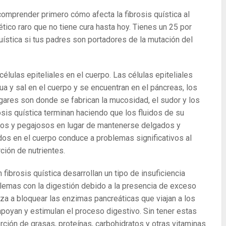
comprender primero cómo afecta la fibrosis quística al
ético raro que no tiene cura hasta hoy. Tienes un 25 por
uística si tus padres son portadores de la mutación del
células epiteliales en el cuerpo. Las células epiteliales
ua y sal en el cuerpo y se encuentran en el páncreas, los
gares son donde se fabrican la mucosidad, el sudor y los
sis quística terminan haciendo que los fluidos de su
esos y pegajosos en lugar de mantenerse delgados y
dos en el cuerpo conduce a problemas significativos al
rción de nutrientes.
ibrosis quística desarrollan un tipo de insuficiencia
blemas con la digestión debido a la presencia de exceso
a a bloquear las enzimas pancreáticas que viajan a los
apoyan y estimulan el proceso digestivo. Sin tener estas
rción de grasas, proteínas, carbohidratos y otras vitaminas