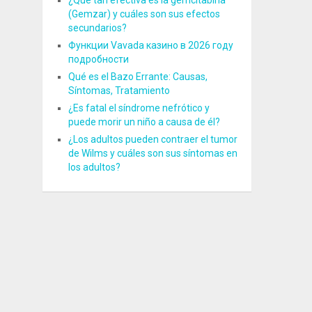
¿Qué tan efectiva es la gemcitabina
(Gemzar) y cuáles son sus efectos
secundarios?
Функции Vavada казино в 2026 году
подробности
Qué es el Bazo Errante: Causas,
Síntomas, Tratamiento
¿Es fatal el síndrome nefrótico y
puede morir un niño a causa de él?
¿Los adultos pueden contraer el tumor
de Wilms y cuáles son sus síntomas en
los adultos?