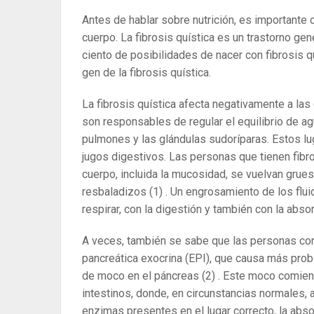
Antes de hablar sobre nutrición, es importante 
cuerpo. La fibrosis quística es un trastorno gen
ciento de posibilidades de nacer con fibrosis q
gen de la fibrosis quística.
La fibrosis quística afecta negativamente a las 
son responsables de regular el equilibrio de ag
pulmones y las glándulas sudoríparas. Estos lu
jugos digestivos. Las personas que tienen fibro
cuerpo, incluida la mucosidad, se vuelvan gru
resbaladizos
(1)
. Un engrosamiento de los flui
respirar, con la digestión y también con la abso
A veces, también se sabe que las personas con f
pancreática exocrina (EPI), que causa más pro
de moco en el páncreas
(2)
. Este moco comienz
intestinos, donde, en circunstancias normales, 
enzimas presentes en el lugar correcto, la abso