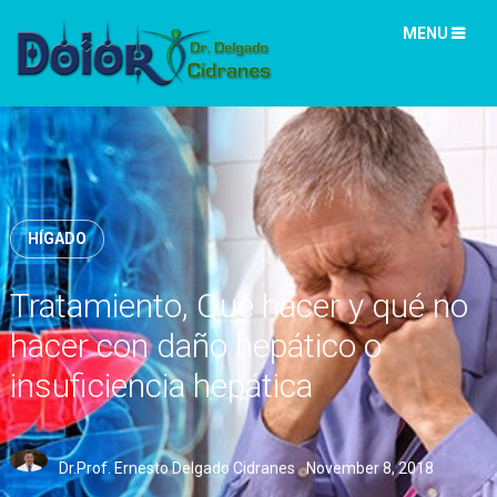
MENU
HÍGADO
Tratamiento, Qué hacer y qué no
hacer con daño hepático o
insuficiencia hepática
Dr.Prof. Ernesto Delgado Cidranes
November 8, 2018