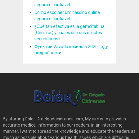
seguro e confiável
Como escolher um cassino online
seguro e confiável
¿Qué tan efectiva es la gemcitabina
(Gemzar) y cuáles son sus efectos
secundarios?
Функции Vavada казино в 2026 году
подробности
By starting Dolor-Drdelgadocidranes.com, My aim is to provides
accurate medical information to our readers, in an interesting
manner. I want to spread the knowledge and educate the readers as
much as possible about various health issues which are diffusing