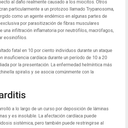
cto al daño realmente causado a los miocitos. Otros
ucran particularmente a un protozoo llamado Trypanosoma,
rgido como un agente endémico en algunas partes de
 exclusiva por parasitización de fibras musculares
una infiltración inflamatoria por neutrófilos, macrófagos,
r eosinófilos.
tado fatal en 10 por ciento individuos durante un ataque
n insuficiencia cardíaca durante un período de 10 a 20
iada por la presentación. La enfermedad helmíntica más
chinella spiralis y se asocia comúnmente con la
rditis
olló a lo largo de un curso por deposición de láminas
nas y es insoluble. La afectación cardíaca puede
dosis sistémica, pero también puede restringirse al