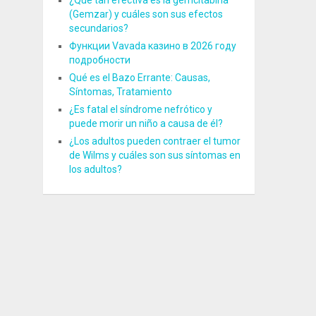
¿Qué tan efectiva es la gemcitabina
(Gemzar) y cuáles son sus efectos
secundarios?
Функции Vavada казино в 2026 году
подробности
Qué es el Bazo Errante: Causas,
Síntomas, Tratamiento
¿Es fatal el síndrome nefrótico y
puede morir un niño a causa de él?
¿Los adultos pueden contraer el tumor
de Wilms y cuáles son sus síntomas en
los adultos?