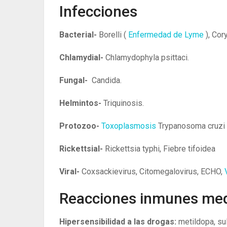
Infecciones
Bacterial-
Borelli (
Enfermedad de Lyme
), Co
Chlamydial-
Chlamydophyla psittaci.
Fungal-
Candida.
Helmintos-
Triquinosis.
Protozoo-
Toxoplasmosis
Trypanosoma cruzi 
Rickettsial-
Rickettsia typhi, Fiebre tifoidea
Viral-
Coxsackievirus, Citomegalovirus, ECHO,
Reacciones inmunes me
Hipersensibilidad a las drogas:
metildopa, su