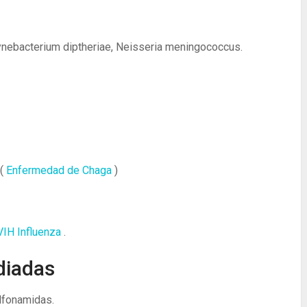
rynebacterium diptheriae, Neisseria meningococcus.
(
Enfermedad de Chaga
)
VIH
Influenza
.
diadas
lfonamidas.