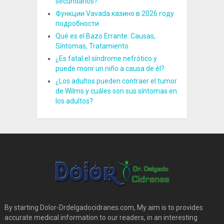
secundarios?
Функции Vavada казино в 2026 году
подробности
Qué es el Bazo Errante: Causas,
Síntomas, Tratamiento
¿Es fatal el síndrome nefrótico y
puede morir un niño a causa de él?
¿Los adultos pueden contraer el tumor
de Wilms y cuáles son sus síntomas en
los adultos?
By starting Dolor-Drdelgadocidranes.com, My aim is to provides
accurate medical information to our readers, in an interesting