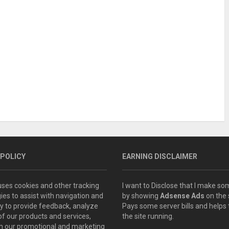
 POLICY
EARNING DISCLAIMER
 uses cookies and other tracking
I want to Disclose that I make 
ies to assist with navigation and
by showing
Adsense Ads
on the s
ity to provide feedback, analyze
Pays some server bills and helps
of our products and services,
the site running.
th our promotional and marketing