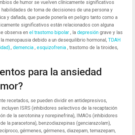
ambios de humor se vuelven clínicamente significativos
as habilidades de toma de decisiones de una persona y
tica y dañada, que puede ponerla en peligro tanto como a
icamente significativos están relacionados con alguna
se observa en
el trastorno bipolar
, la
depresión
grave y las
 la menopausia debido a un desequilibrio hormonal,
TDAH
idad).
,
demencia
,
esquizofrenia
, trastorno de la tiroides,
ntos para la ansiedad
umor?
e recetados, se pueden dividir en antidepresivos,
 incluyen ISRS (inhibidores selectivos de la recaptación
ión de la serotonina y norepinefrina), IMAOs (inhibidores
de la paracetona), benzodiazepinas (genciarazolam),
 recíproco, gérmenes, gérmenes, diazepam, temazepam,