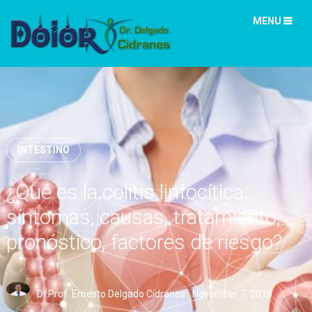
MENU
INTESTINO
¿Qué es la colitis linfocítica:
síntomas, causas, tratamiento,
pronóstico, factores de riesgo?
Dr.Prof. Ernesto Delgado Cidranes
November 7, 2018