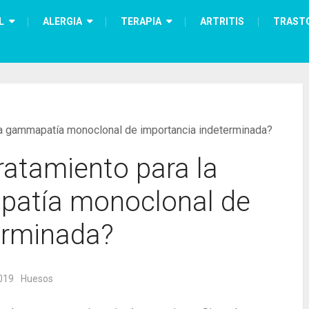
L
ALERGIA
TERAPIA
ARTRITIS
TRAST
 la gammapatía monoclonal de importancia indeterminada?
tratamiento para la
atía monoclonal de
erminada?
019
Huesos