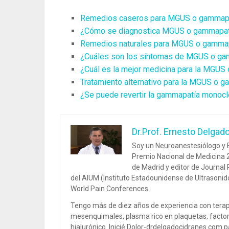
Remedios caseros para MGUS o gammapat
¿Cómo se diagnostica MGUS o gammapatí
Remedios naturales para MGUS o gammapa
¿Cuáles son los síntomas de MGUS o gam
¿Cuál es la mejor medicina para la MGUS
Tratamiento alternativo para la MGUS o 
¿Se puede revertir la gammapatía monocl
Dr.Prof. Ernesto Delgad
Soy un Neuroanestesiólogo y E
Premio Nacional de Medicina 2
de Madrid y editor de Journal
del AIUM (Instituto Estadounidense de Ultrasoni
World Pain Conferences.
Tengo más de diez años de experiencia con terap
mesenquimales, plasma rico en plaquetas, factor
hialurónico. Inicié Dolor-drdelgadocidranes.com pa