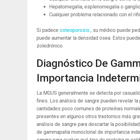
Hepatomegalia, esplenomegalia o ganglio
Cualquier problema relacionado con el riñ
Si padece
osteoporosis
, su médico puede ped
puede aumentar la densidad ósea. Estos pueden 
zoledrónico.
Diagnóstico De Gamm
Importancia Indeterm
La MGUS generalmente se detecta por casualida
fines. Los análisis de sangre pueden revelar l
cantidades poco comunes de proteínas normale
presentes en algunos otros trastornos más grav
análisis de sangre para descartar la posibilid
de gammapatía monoclonal de importancia indet
sangre para evaluar qué tipo de proteína m est