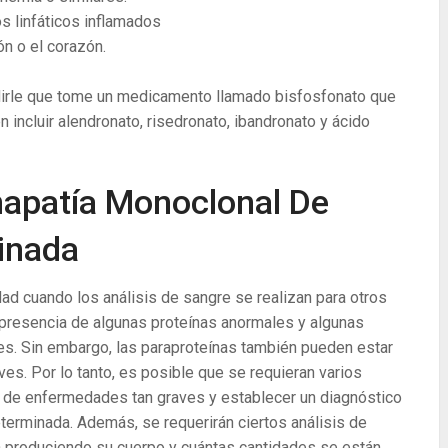
s linfáticos inflamados
ón o el corazón.
irle que tome un medicamento llamado bisfosfonato que
incluir alendronato, risedronato, ibandronato y ácido
apatía Monoclonal De
inada
d cuando los análisis de sangre se realizan para otros
a presencia de algunas proteínas anormales y algunas
s. Sin embargo, las paraproteínas también pueden estar
es. Por lo tanto, es posible que se requieran varios
ad de enfermedades tan graves y establecer un diagnóstico
erminada. Además, se requerirán ciertos análisis de
á produciendo su cuerpo y cuántas cantidades se están