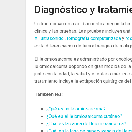
Diagnóstico y tratami
Un leiomiosarcoma se diagnostica según la histo
clínica y las pruebas. Las pruebas incluyen an
X
,
ultrasonido
,
tomografía computarizada
y
re
es la diferenciación de tumor benigno de malig
El leiomiosarcoma es administrado por oncólogo
leiomiosarcoma depende en gran medida de la es
junto con la edad, la salud y el estado médico d
tratamiento incluye la extirpación quirúrgica del
También lea:
¿Qué es un leiomiosarcoma?
¿Qué es el leiomiosarcoma cutáneo?
¿Cuál es la causa del leiomiosarcoma?
¿Cuál es la tasa de supervivencia del le