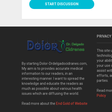
PRIVACY
This site
technolog
your abil
By starting Dolor-Drdelgadocidranes.com,
your use 
My aim is to provides accurate medical
assist wi
information to our readers, in an
efforts, 
interesting manner. I want to spread the
parties.
knowledge and educate the readers as
much as possible about various health
Read more
issues which are diffusing the world.
Policy
Read more about the
End Gold of Website