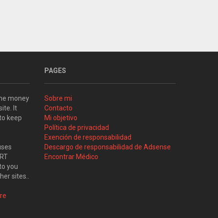
PAGES
some money
Sobre mi
ite. It
Contacto
 to keep
Mi objetivo
Política de privacidad
Exención de responsabilidad
uses
Descargo de responsabilidad de Adsense
ART
Encontrar Médico
to you
her sites..
re