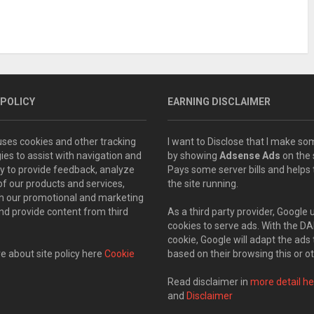
 POLICY
EARNING DISCLAIMER
 uses cookies and other tracking
I want to Disclose that I make 
ies to assist with navigation and
by showing
Adsense Ads
on the s
ity to provide feedback, analyze
Pays some server bills and helps
of our products and services,
the site running.
th our promotional and marketing
and provide content from third
As a third party provider, Google 
cookies to serve ads. With the D
cookie, Google will adapt the ads 
 about site policy here
Cookie
based on their browsing this or ot
Read disclaimer in
more detail he
and
Disclaimer