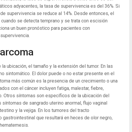
fáticos adyacentes, la tasa de supervivencia es del 36%. Si
 de supervivencia se reduce al 14%. Desde entonces, el
 cuando se detecta temprano y se trata con escisión
ciona un buen pronóstico para pacientes con
supervivencia.
sarcoma
 ubicación, el tamaño y la extensión del tumor. En las
o sintomático. El dolor puede o no estar presente en el
íntoma más común es la presencia de un crecimiento o una
os con el cáncer incluyen fatiga, malestar, fiebre,
o. Otros síntomas son específicos de la ubicación del
s síntomas de sangrado uterino anormal, flujo vaginal
estino y la vejiga. En los tumores del tracto
o gastrointestinal que resultará en heces de olor negro,
y hematemesis.