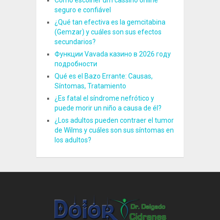
seguro e confiável
¿Qué tan efectiva es la gemcitabina
(Gemzar) y cuáles son sus efectos
secundarios?
Функции Vavada казино в 2026 году
подробности
Qué es el Bazo Errante: Causas,
Síntomas, Tratamiento
¿Es fatal el síndrome nefrótico y
puede morir un niño a causa de él?
¿Los adultos pueden contraer el tumor
de Wilms y cuáles son sus síntomas en
los adultos?