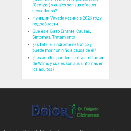
(Gemzar) y cuáles son sus efectos
secundarios?
Функции Vavada казино в 2026 году
подробности
Qué es el Bazo Errante: Causas,
Síntomas, Tratamiento
¿Es fatal el síndrome nefrótico y
puede morir un niño a causa de él?
¿Los adultos pueden contraer el tumor
de Wilms y cuáles son sus síntomas en
los adultos?