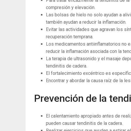
Para tratar eficazmente la tendinitis de l
compresión y elevación.
Las bolsas de hielo no solo ayudan a alivi
también ayudan a reducir la inflamación.
Evitar las actividades que agravan los sín
recuperación temprana.
Los medicamentos antiinflamatorios no e
reducir la inflamación asociada con la tendi
La terapia de ultrasonido y el masaje dep
tendinitis de cadera.
El fortalecimiento excéntrico es específic
Encontrar y abordar la causa raíz de la les
Prevención de la tendi
El calentamiento apropiado antes de reali
pueden causar tendinitis de la cadera.
Realizar ejercicios que ayuden a estirar el