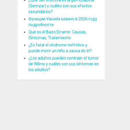
¿Qué tan efectiva es la gemcitabina
(Gemzar) y cuáles son sus efectos
secundarios?
Функции Vavada казино в 2026 году
подробности
Qué es el Bazo Errante: Causas,
Síntomas, Tratamiento
¿Es fatal el síndrome nefrótico y
puede morir un niño a causa de él?
¿Los adultos pueden contraer el tumor
de Wilms y cuáles son sus síntomas en
los adultos?