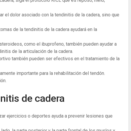
a cadera, siga el protocolo RICE que es reposo, hielo,
ar el dolor asociado con la tendinitis de la cadera, sino que
tomas de la tendinitis de la cadera ayudará en la
steroideos, como el ibuprofeno, también pueden ayudar a
nitis de la articulación de la cadera.
ortivo también pueden ser efectivos en el tratamiento de la
amente importante para la rehabilitación del tendón.
ión.
nitis de cadera
zar ejercicios o deportes ayuda a prevenir lesiones que
 lado, la parte posterior y la parte frontal de los muslos y