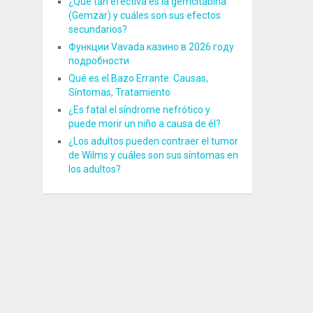
¿Qué tan efectiva es la gemcitabina
(Gemzar) y cuáles son sus efectos
secundarios?
Функции Vavada казино в 2026 году
подробности
Qué es el Bazo Errante: Causas,
Síntomas, Tratamiento
¿Es fatal el síndrome nefrótico y
puede morir un niño a causa de él?
¿Los adultos pueden contraer el tumor
de Wilms y cuáles son sus síntomas en
los adultos?