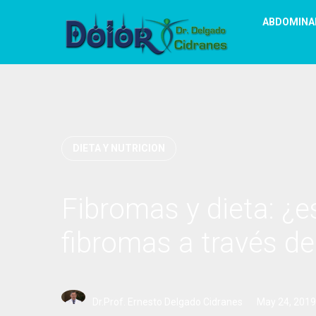
ABDOMINA
DIETA Y NUTRICION
Fibromas y dieta: ¿es
fibromas a través de
Dr.Prof. Ernesto Delgado Cidranes
May 24, 2019