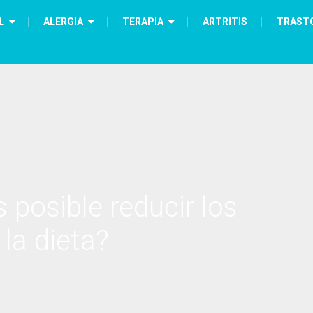
L
ALERGIA
TERAPIA
ARTRITIS
TRAST
 posible reducir los
 la dieta?