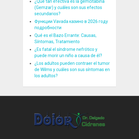
¿Qué tan efectiva es la gemcitabina
(Gemzar) y cuáles son sus efectos
secundarios?
Функции Vavada казино в 2026 году
подробности
Qué es el Bazo Errante: Causas,
Síntomas, Tratamiento
¿Es fatal el síndrome nefrótico y
puede morir un niño a causa de él?
¿Los adultos pueden contraer el tumor
de Wilms y cuáles son sus síntomas en
los adultos?