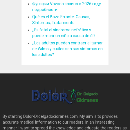
Функции Vavada казино в 2026 году
подробности
Qué es el Bazo Errante: Causas,
Síntomas, Tratamiento
¿Es fatal el síndrome nefrótico y
puede morir un niño a causa de él?
¿Los adultos pueden contraer el tumor
de Wilms y cuáles son sus síntomas en
los adultos?
By starting Dolor-Drdelgadocidranes.com, My aim is to provides
accurate medical information to our readers, in an interesting
manner. I want to spread the knowledge and educate the readers as