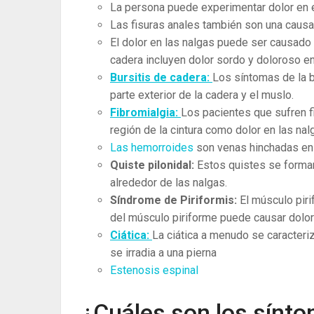
La ​​persona puede experimentar dolor en
Las fisuras anales también son una causa 
El dolor en las nalgas puede ser causado p
cadera incluyen dolor sordo y doloroso en l
Bursitis de cadera:
Los síntomas de la bu
parte exterior de la cadera y el muslo.
Fibromialgia:
Los pacientes que sufren f
región de la cintura como dolor en las nal
Las hemorroides
son ​​venas hinchadas en
Quiste pilonidal:
Estos quistes se forman
alrededor de las nalgas.
Síndrome de Piriformis:
El músculo pir
del músculo piriforme puede causar dolor
Ciática:
La ciática a menudo se caracteriz
se irradia a una pierna
Estenosis espinal
¿Cuáles son los sínto