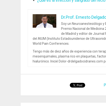
¿Qué es la infección y sangrado del recto
Dr.Prof. Ernesto Delgad
Soy un Neuroanestesiólogo y E
Premio Nacional de Medicina 2
de Madrid y editor de Journal
del AIUM (Instituto Estadounidense de Ultrasoni
World Pain Conferences.
Tengo más de diez años de experiencia con terap
mesenquimales, plasma rico en plaquetas, factor
hialurónico. Inicié Dolor-drdelgadocidranes.com pa
P