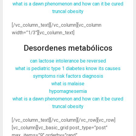
what is a dawn phenomenon and how can it be cured
truncal obesity
[/vc_column_text][/vc_column][vc_column
width=”1/3″][vc_column_text]
Desordenes metabólicos
can lactose intolerance be reversed
what is pediatric type 1 diabetes know its causes
symptoms risk factors diagnosis
what is malaise
hypomagnesemia
what is a dawn phenomenon and how can it be cured
truncal obesity
[/vc_column_text][/vc_column][/vc_row][vc_row]
[vc_column][vc_basic_grid post_type=”post”
max_items=”9″ orderby=”rand”