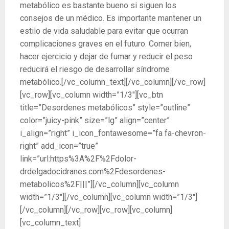
metabólico es bastante bueno si siguen los
consejos de un médico. Es importante mantener un
estilo de vida saludable para evitar que ocurran
complicaciones graves en el futuro. Comer bien,
hacer ejercicio y dejar de fumar y reducir el peso
reducirá el riesgo de desarrollar síndrome
metabólico.[/vc_column_text][/vc_column][/vc_row]
[vc_row][vc_column width=”1/3″][vc_btn
title=”Desordenes metabólicos” style=”outline”
color=”juicy-pink” size=”lg” align=”center”
i_align=”right” i_icon_fontawesome=”fa fa-chevron-
right” add_icon=”true”
link=”url:https%3A%2F%2Fdolor-
drdelgadocidranes.com%2Fdesordenes-
metabolicos%2F|||”][/vc_column][vc_column
width=”1/3″][/vc_column][vc_column width=”1/3″]
[/vc_column][/vc_row][vc_row][vc_column]
[vc_column_text]