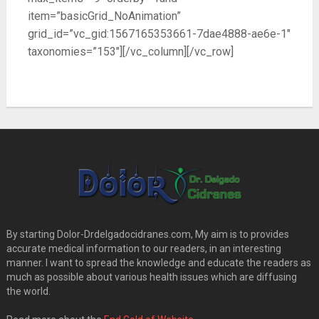
item=”basicGrid_NoAnimation”
grid_id=”vc_gid:1567165353661-7dae4888-ae6e-1″
taxonomies=”153″][/vc_column][/vc_row]
By starting Dolor-Drdelgadocidranes.com, My aim is to provides
accurate medical information to our readers, in an interesting
manner. I want to spread the knowledge and educate the readers as
much as possible about various health issues which are diffusing
the world.